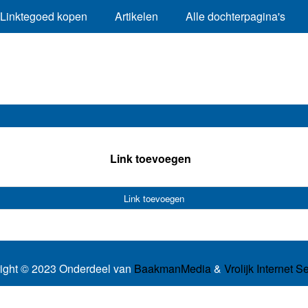
Linktegoed kopen
Artikelen
Alle dochterpagina's
Link toevoegen
Link toevoegen
ight © 2023 Onderdeel van
BaakmanMedia
&
Vrolijk Internet S